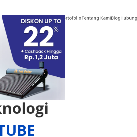
Home
Produk
Teknologi
Portofolio
Tentang Kami
Blog
Hubung
Tenaga
nologi
TUBE