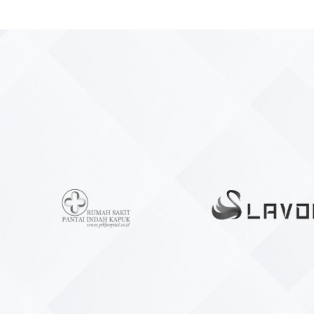
Industrial
Solusi terdepan untuk kebutuhan air panas 
dengan teknologi teruji dan terpercaya