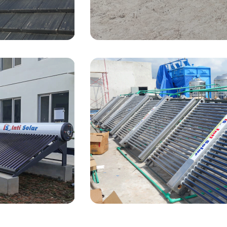
Komersial
 air hangat di
Solusi inovatif untuk kebutuha
nergi
ramah lingkungan di berbagai b