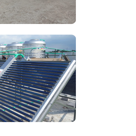
n air panas hemat biaya dan
isnis