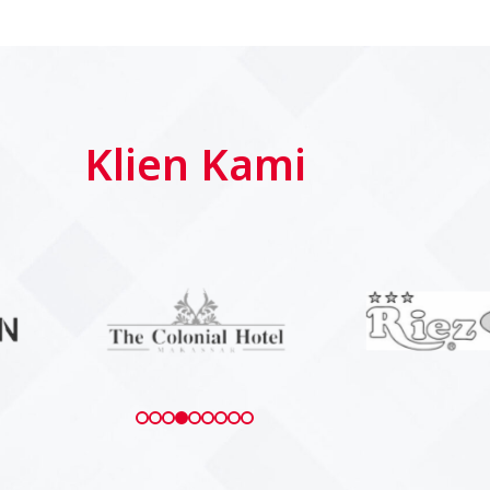
Special Project 
berskala besar
Solusi ideal dengan sistem ter
dan efisien untuk kebutuhan ai
Klien Kami