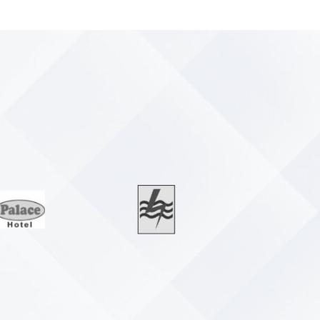
Series
integrasi yang hemat tempat
r panas skala besar