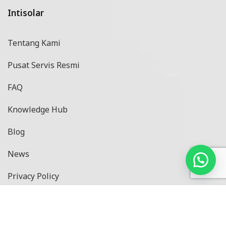
4. Menggunakan Energi Bersih
Intisolar
Inti Solar menjadi pilihan yang tepat untuk
Tentang Kami
digunakan sebagai pemanas air tenaga surya,
karena efektifitas dan efisiensinya dalam
Pusat Servis Resmi
memproses energi matahari tanpa mengeluarkan
biaya.
FAQ
5. Air Panas untuk Segala Cuaca
Knowledge Hub
Produk kami memiliki fitur pemanas cadangan
Blog
(back-up heater) yang dapat digunakan secara
otomatis maupun manual sehingga air panas tetap
News
tersedia di segala cuaca.
Privacy Policy
6. Jaminan Garansi
Inti Solar memberikan jaminan garansi 5 tahun
Produk
untuk tangki penyimpanan air panas dan tabung