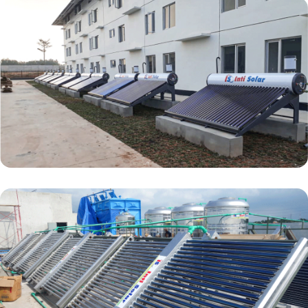
Komersial
Solusi inovatif untuk kebutuhan air panas hemat
biaya dan ramah lingkungan di berbagai bisnis
Industrial
Solusi terdepan untuk kebutuhan air panas
berskala besar dengan teknologi teruji dan
terpercaya