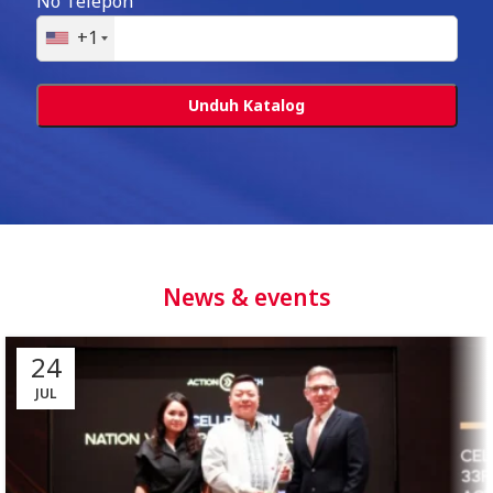
No Telepon
+1
News & events
24
JUL