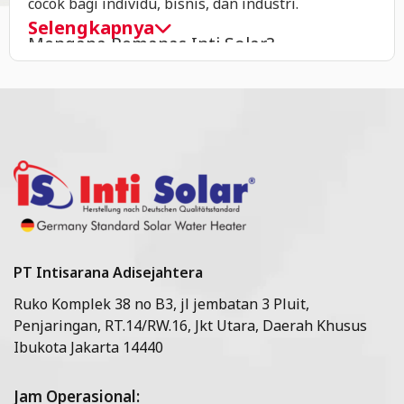
cocok bagi individu, bisnis, dan industri.
Selengkapnya
Mengapa Pemanas Inti Solar?
Inti Solar merupakan penyedia
pemanas air
tenaga surya
di bawah naungan PT Inti Sarana Adi
Sejahtera yang telah berpengalaman di bidang
pemanas air tenaga surya sejak tahun 1960. Saat
ini Inti Solar menjadi top #1 solar panel water
heater di Indonesia dengan produk-produk yang
diproduksi dengan peralatan teknologi canggih
serta team riset dan management bersertifikasi
yang memberikan kualitas terbaik dengan standar
PT Intisarana Adisejahtera
negara Eropa, Amerika, dan Canada.
Ruko Komplek 38 no B3, jl jembatan 3 Pluit,
Penjaringan, RT.14/RW.16, Jkt Utara, Daerah Khusus
Dengan riset yang dilakukan dengan baik, Inti
Ibukota Jakarta 14440
Solar mampu menyediakan produk pemanas air
tenaga surya dengan pendekatan efisiensi
ekonomis dan ramah lingkungan.
Jam Operasional: