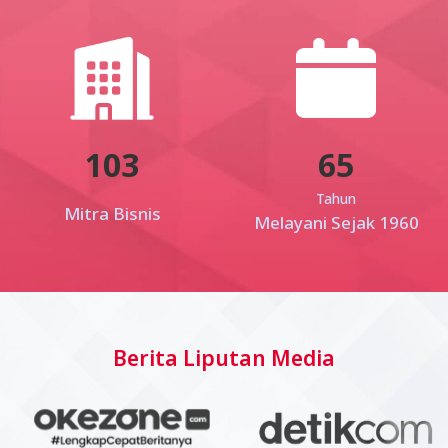
103
65
Tahun
Mitra Bisnis
Melayani Sejak 1960
Berita Liputan Media