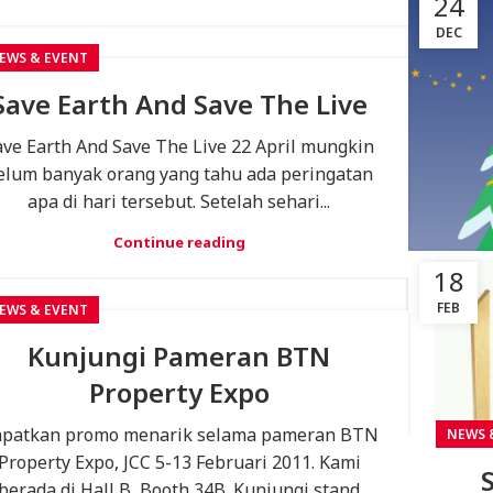
24
DEC
EWS & EVENT
Save Earth And Save The Live
ave Earth And Save The Live 22 April mungkin
elum banyak orang yang tahu ada peringatan
apa di hari tersebut. Setelah sehari...
Continue reading
18
FEB
EWS & EVENT
Kunjungi Pameran BTN
Property Expo
patkan promo menarik selama pameran BTN
NEWS 
Property Expo, JCC 5-13 Februari 2011. Kami
berada di Hall B, Booth 34B. Kunjungi stand