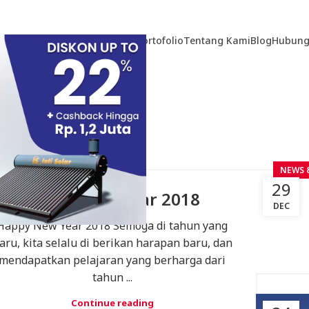
Home
Produk
Teknologi
Portofolio
Tentang Kami
Blog
Hubung
EWS & EVENT
NEWS 
1
29
Happy New Year 2018
C
DEC
Happy New Year 2018 Semoga di tahun yang
aru, kita selalu di berikan harapan baru, dan
mendapatkan pelajaran yang berharga dari
tahun ...
Continue reading