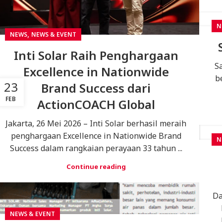
N
,
NEWS
NEWS & EVENT
Inti Solar Raih Penghargaan
S
Excellence in Nationwide
b
23
Brand Success dari
FEB
ActionCOACH Global
Jakarta, 26 Mei 2026 – Inti Solar berhasil meraih
penghargaan Excellence in Nationwide Brand
N
Success dalam rangkaian perayaan 33 tahun ...
Continue reading
Da
NEWS & EVENT