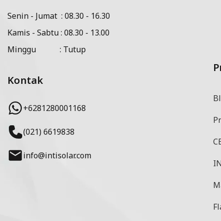
Senin - Jumat : 08.30 - 16.30
Kamis - Sabtu : 08.30 - 13.00
Minggu : Tutup
P
Kontak
Bl
+6281280001168
P
(021) 6619838
CE
info@intisolar.com
IN
M
Fl