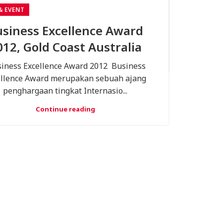
& EVENT
at Hari Natal 2017 Asal Mula Peringatan
 - Peringatan hari kelahiran Yesus tidak
siness Excellence Award
h menjadi perintah Kristus untuk dilak...
012, Gold Coast Australia
Continue reading
iness Excellence Award 2012 Business
ellence Award merupakan sebuah ajang
penghargaan tingkat Internasio...
Continue reading