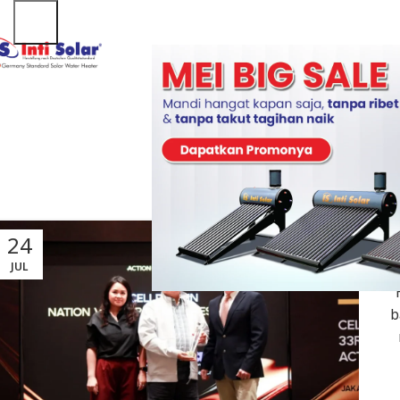
N
24
3
JUL
DE
b