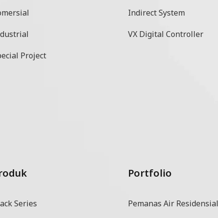
omersial
Indirect System
dustrial
VX Digital Controller
ecial Project
roduk
Portfolio
ack Series
Pemanas Air Residensia