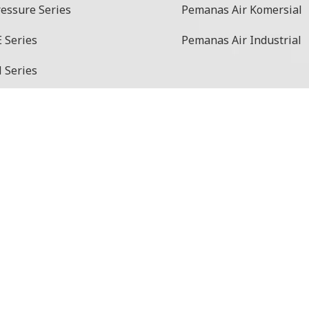
ressure Series
Pemanas Air Komersial
 Series
Pemanas Air Industrial
 Series
aster Series
at Series
o Series
etode Pembayaran