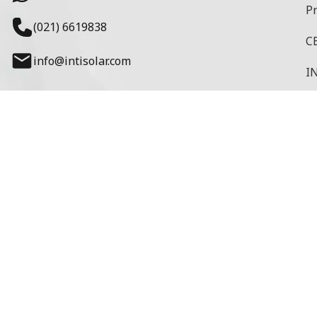
P
(021) 6619838
CE
info@intisolar.com
IN
M
Fl
Pr
M