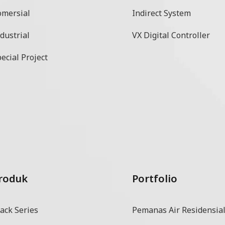
omersial
Indirect System
dustrial
VX Digital Controller
ecial Project
roduk
Portfolio
ack Series
Pemanas Air Residensia