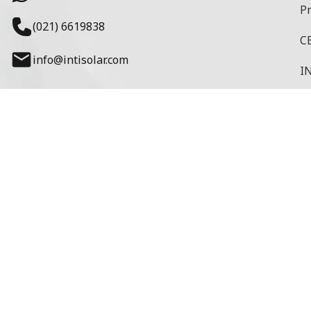
P
(021) 6619838
CE
info@intisolar.com
IN
M
Fl
Pr
M