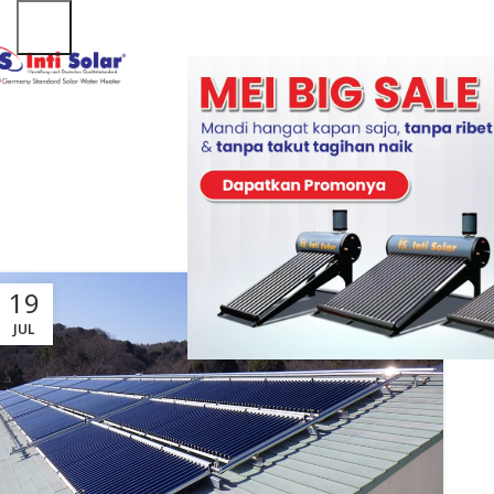
19
JUL