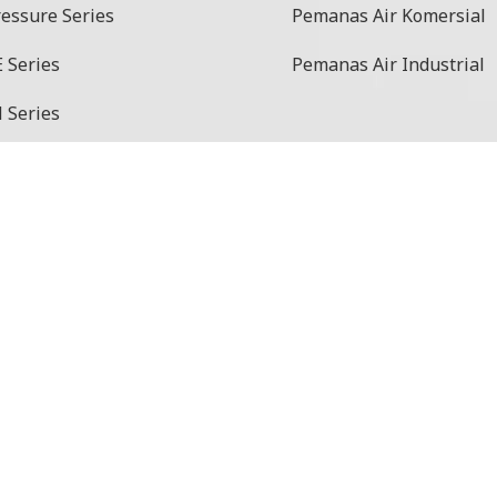
ressure Series
Pemanas Air Komersial
 Series
Pemanas Air Industrial
 Series
aster Series
at Series
o Series
etode Pembayaran