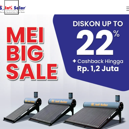
06
JUN