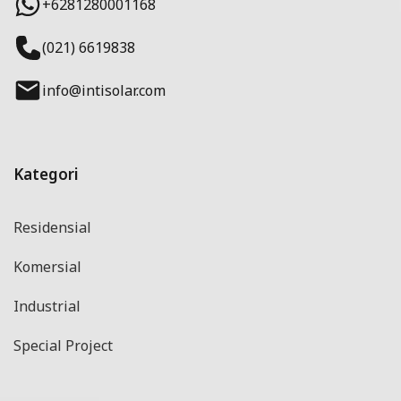
+6281280001168
(021) 6619838
info@intisolar.com
Kategori
Residensial
Komersial
Industrial
Special Project