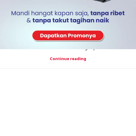
ARTIKEL
Khasiat Seduhan Temulawak Yang Dibuat
Dengan Solar Water Heater
Temulawak telah terbukti sejak bertahun-tahun
sebagai rimpang dengan beragam manfaat. Membuat
temulawak homemade ini sangat praktis tin...
Continue reading