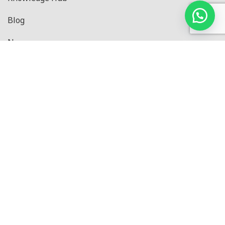
Blog
News
Privacy Policy
Produk
Black Series
Pressure Series
CE Series
IN Series
Master Series