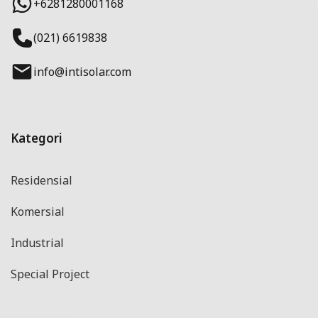
+6281280001168
(021) 6619838
info@intisolar.com
Kategori
Residensial
Komersial
Industrial
Special Project