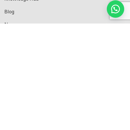
Blog
News
Privacy Policy
Produk
Black Series
Pressure Series
CE Series
IN Series
Master Series