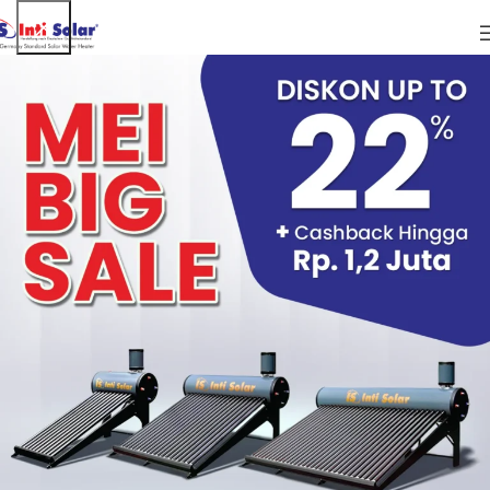
05
APR