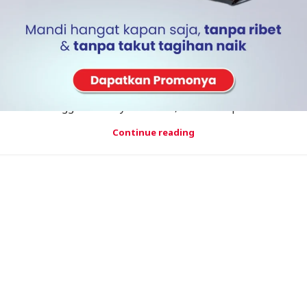
ARTIKEL
Atasi Masalah Kloset Menggunakan
Pemanas Air Tenaga Surya
Kloset toilet yang mampat memang sering kali bikin
jengkel, apalagi kalau sedang buru-buru mau
menggunakannya. Namun, kini tidak perlu ...
Continue reading