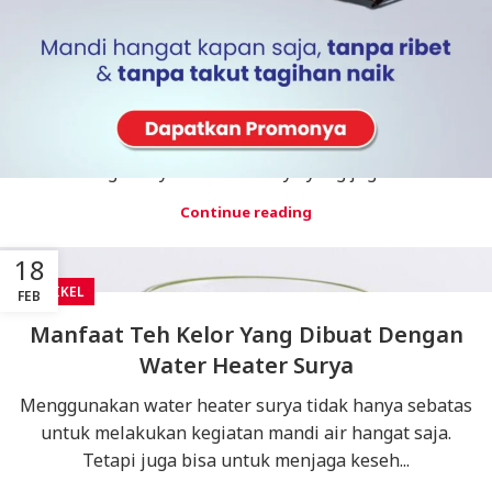
ARTIKEL
FEB
Manfaat Teh Kembang Sepatu Yang
Dibuat dengan Pemanas Air Tenaga Surya
Banyak tanaman herbal yang bisa dimanfaatkan
sebagai ekstrak obat yang menggunakan pemanas air
tenaga surya. Salah satunya yang juga be...
Continue reading
18
ARTIKEL
FEB
Manfaat Teh Kelor Yang Dibuat Dengan
Water Heater Surya
Menggunakan water heater surya tidak hanya sebatas
untuk melakukan kegiatan mandi air hangat saja.
Tetapi juga bisa untuk menjaga keseh...