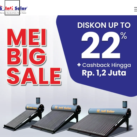
23
FEB
22