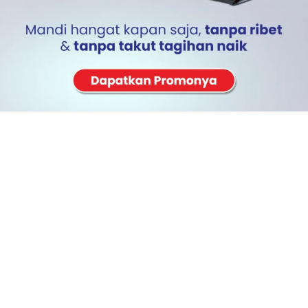
Perawatan Tanaman Hias
Solar water heater, atau pemanas air tenaga surya,
tidak hanya menjadi solusi ramah lingkungan untuk
kebutuhan rumah tangga, tetapi jug...
Continue reading