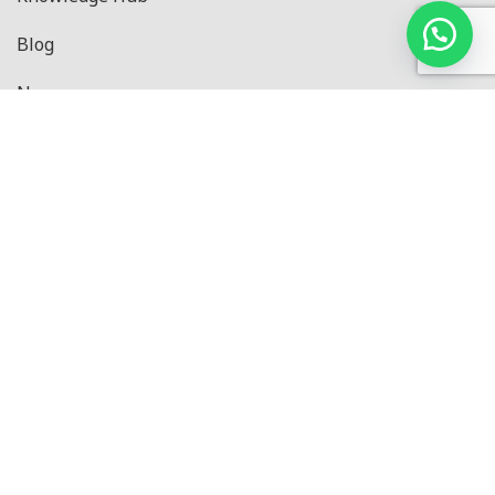
Blog
News
Privacy Policy
Produk
Black Series
Pressure Series
CE Series
IN Series
Master Series