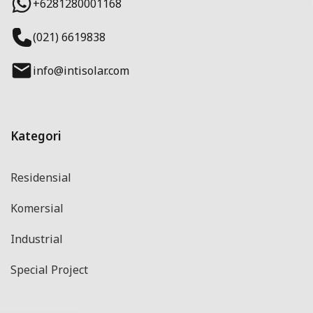
+6281280001168
(021) 6619838
info@intisolar.com
Kategori
Residensial
Komersial
Industrial
Special Project