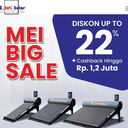
03
AUG
08