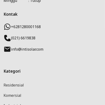
Minggu : Tutup
Kontak
+6281280001168
(021) 6619838
info@intisolar.com
Kategori
Residensial
Komersial