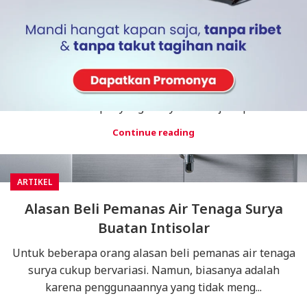
ARTIKEL
JUL
Jasa Servis Pemanas Air Tenaga Matahari
Intisolar
Mencari jasa servis pemanas air tenaga matahari
Intisolar memang bukanlah hal yang mudah. Banyak
sekali tempat yang menyediakan jasa pe...
Continue reading
ARTIKEL
Alasan Beli Pemanas Air Tenaga Surya
Buatan Intisolar
Untuk beberapa orang alasan beli pemanas air tenaga
surya cukup bervariasi. Namun, biasanya adalah
karena penggunaannya yang tidak meng...