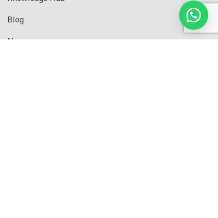
Blog
News
Privacy Policy
Produk
Black Series
Pressure Series
CE Series
IN Series
Master Series