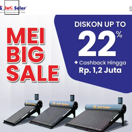
19
OCT