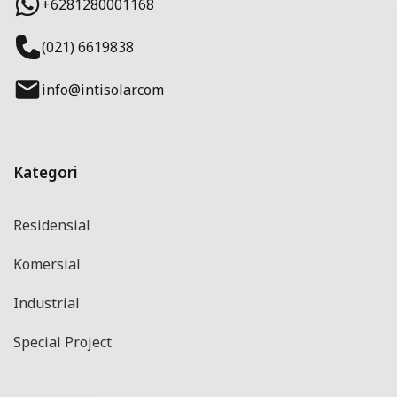
+6281280001168
(021) 6619838
info@intisolar.com
Kategori
Residensial
Komersial
Industrial
Special Project