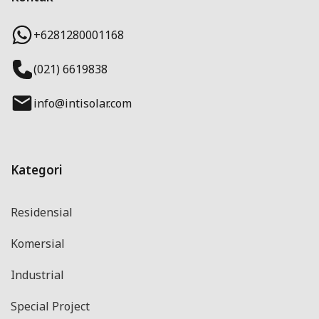
+6281280001168
(021) 6619838
info@intisolar.com
Kategori
Residensial
Komersial
Industrial
Special Project