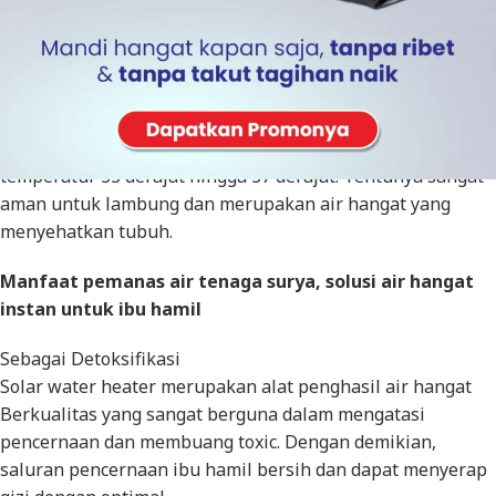
Pemanas air
tenaga Surya
, adalah alat elektronik
Penghasil air hangat berkualitas yang sangat aman untuk
ibu hamil. Sebab, air hangat yang dihasilkan mempunyai
temperatur 33 derajat hingga 37 derajat. Tentunya sangat
aman untuk lambung dan merupakan air hangat yang
menyehatkan tubuh.
Manfaat pemanas air tenaga surya, solusi air hangat
instan untuk ibu hamil
Sebagai Detoksifikasi
Solar water heater merupakan alat penghasil air hangat
Berkualitas yang sangat berguna dalam mengatasi
pencernaan dan membuang toxic. Dengan demikian,
saluran pencernaan ibu hamil bersih dan dapat menyerap