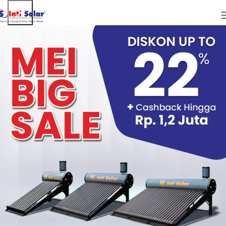
ARTIKEL
Air Hangat Media Terapi Meningkatkan
Kesehatan Jantung
Air Hangat Media Terapi Meningkatkan Kesehatan
Jantung
Terapi air hangat telah dikenal sejak zaman dahulu,
banyak manfaat yang dapat Anda peroleh dari terapi air
tersebut. Salah satunya yaitu meningkatkan kesehatan