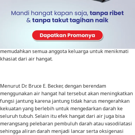
jantung. Di era modern seperti sekarang ini, telah banyak
tempat – tempat yang menghadirkan inovasi terapi air
hangat, namun harga yang ditawarkan juga tidak murah
belum lagi waktu yang harus Anda sediakan untuk
melakukan terapi tersebut. Oleh karenanya hadirlah
teknologi pemanas air bagi kalangan rumah tangga yang
memudahkan semua anggota keluarga untuk menikmati
khasiat dari air hangat.
Menurut Dr. Bruce E. Becker, dengan berendam
menggunakan air hangat hal tersebut akan meningkatkan
fungsi jantung karena jantung tidak harus mengerahkan
kekuatan yang berlebih untuk mengedarkan darah ke
seluruh tubuh. Selain itu efek hangat dari air juga bisa
merangsang pelebaran pembuluh darah atau vasodilatasi
sehingga aliran darah menjadi lancar serta oksigenasi