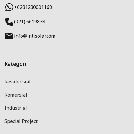
+6281280001168
(021) 6619838
info@intisolar.com
Kategori
Residensial
Komersial
Industrial
Special Project