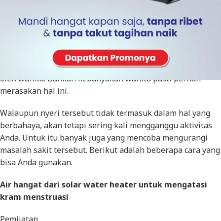
Air hangat dari
solar water heater
bisa membantu
mengatasi sakit atau nyeri dari menstruasi. Nyeri atau
kram ketika menstruasi adalah yang sangat biasa dialami
oleh wanita. Bahkan kebanyakan wanita pasti pernah
merasakan hal ini.
Walaupun nyeri tersebut tidak termasuk dalam hal yang
berbahaya, akan tetapi sering kali mengganggu aktivitas
Anda. Untuk itu banyak juga yang mencoba mengurangi
masalah sakit tersebut. Berikut adalah beberapa cara yang
bisa Anda gunakan.
Air hangat dari solar water heater untuk mengatasi
kram menstruasi
Pemijatan