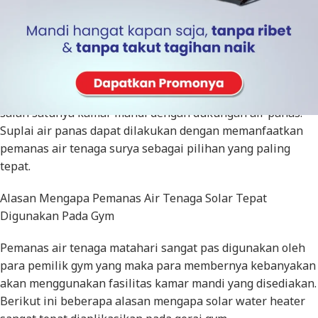
Pemanas air tenaga solar merupakan salah satu jenis
pemanas air yang sangat tepat untuk dijadikan pilihan.
Gerai kebugaran atau gym memamng menyediakan tempat
bagi para membernya untuk melatih kemampuan otot dan
meningkatkan kebugaran. Selain memberikan tempat
latihan tersebut, gym juga harus menyediakan fasilitas
salah satunya kamar mandi dengan dukungan air panas.
Suplai air panas dapat dilakukan dengan memanfaatkan
pemanas air tenaga surya sebagai pilihan yang paling
tepat.
Alasan Mengapa Pemanas Air Tenaga Solar Tepat
Digunakan Pada Gym
Pemanas air tenaga matahari sangat pas digunakan oleh
para pemilik gym yang maka para membernya kebanyakan
akan menggunakan fasilitas kamar mandi yang disediakan.
Berikut ini beberapa alasan mengapa solar water heater