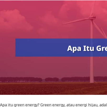
Apa itu
green energy? Green energy,
atau energi hijau, ada