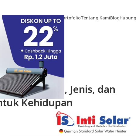
Home
Produk
Teknologi
Portofolio
Tentang Kami
Blog
Hubung
TIKEL
nali Definisi, Jenis, dan
ntuk Kehidupan