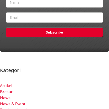
Kategori
Artikel
Brosur
News
News & Event