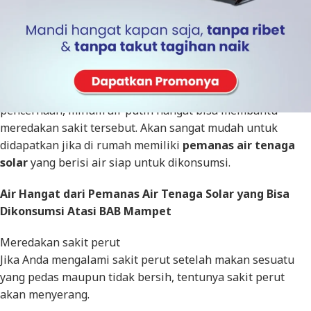
Tidak bisa diragukan lagi khasiatnya, mengonsumsi air
hangat akan membuat tubuh jauh lebih sehat. Terutama
bagi Anda yang mengalami gangguan di bagian
pencernaan, minum air putih hangat bisa membantu
meredakan sakit tersebut. Akan sangat mudah untuk
didapatkan jika di rumah memiliki
pemanas air tenaga
solar
yang berisi air siap untuk dikonsumsi.
Air Hangat dari Pemanas Air Tenaga Solar yang Bisa
Dikonsumsi Atasi BAB Mampet
Meredakan sakit perut
Jika Anda mengalami sakit perut setelah makan sesuatu
yang pedas maupun tidak bersih, tentunya sakit perut
akan menyerang.