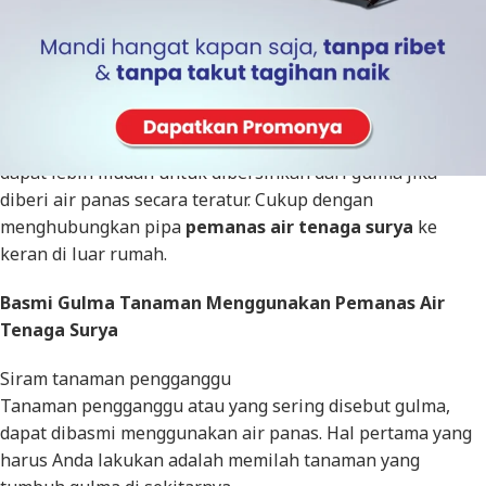
Memiliki banyak khasiat, air panas tidak hanya memberi
dampak positif bagi kesehatan manusia, tetapi bisa juga
untuk hewan serta tumbuhan. Tanaman di rumah Anda
dapat lebih mudah untuk dibersihkan dari gulma jika
diberi air panas secara teratur. Cukup dengan
menghubungkan pipa
pemanas air tenaga surya
ke
keran di luar rumah.
Basmi Gulma Tanaman Menggunakan Pemanas Air
Tenaga Surya
Siram tanaman pengganggu
Tanaman pengganggu atau yang sering disebut gulma,
dapat dibasmi menggunakan air panas. Hal pertama yang
harus Anda lakukan adalah memilah tanaman yang