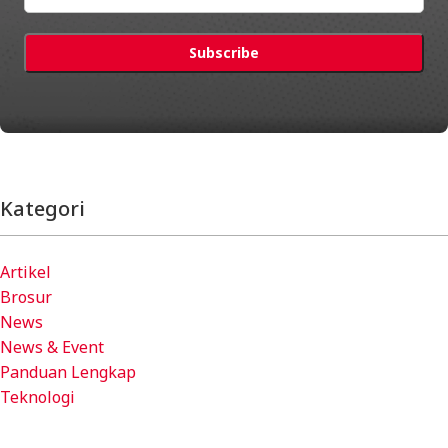
Kategori
Artikel
Brosur
News
News & Event
Panduan Lengkap
Teknologi