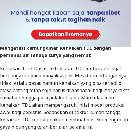
tenaga listrik. Terlebih bagi kompleks perhotelan,
penginapan, hingga rumah pribadi. Namun saat ini
hendaknya beralih ke pemanas air yang memanfaatkan
tenaga surya atau matahari demi menghemat listrik,
mengapa?
Mengatasi kemungkinan kenaikan TDL dengan
pemanas air tenaga surya yang hemat
Kenaikan Tarif Dasar Listrik atau TDL tentunya sangat
berpengaruh pada banyak aspek. Meskipun hitungannya
tidak terlalu besar, namun kenaikan yang bisa terjadi di
masa datang tetap saja harus diwaspadai bagi masyarakat
rumahan hingga para pelaku bisnis. Mau tidak mau
kenaikan TDL akan mempengaruhi nilai modal produksi
awal bagi pebisnis. Sedangkan di sektor rumah tangga,
kenaikan TDL tentulah akan membuat mereka mengubah
gaya hidup yang telah berjalan selama ini.