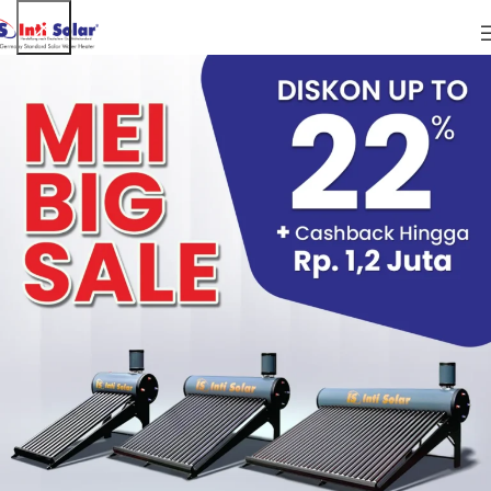
,
ARTIKEL
TEKNOLOGI
Cara Atasi Kenaikan TDL Dengan Pemanas
Air Tenaga Surya yang Hemat
Cara Atasi Kenaikan TDL Dengan
Pemanas Air Tenaga Surya yang Hemat
Pemanas air tenaga surya yang hemat
– Solar water
heater semakin dikenal dan menjadi pilihan para
masyarakat pebisnis maupun pribadi. Apalagi dengan
kemungkinan akan adanya kenaikan TDL atau Tarif Dasar
Listrik yang sering dicanangkan PLN. Pemanas air yang
sebelumnya banyak digunakan adalah yang menggunakan