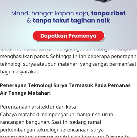
Pemanas air tenaga matahari
– Solar water heater
menggunakan radiasi surya untuk kebutuhan sehari-hari,
sebuah energi terbarukan. Dimana teknologi ini digunakan
untuk memanaskan air, menghangatkan ruangan ataupun
menghasilkan panas. Sehingga inilah beberapa penerapan
teknologi surya ataupun matahari yang sangat bermanfaat
bagi masyarakat.
Penerapan Teknologi Surya Termasuk Pada Pemanas
Air Tenaga Matahari
Perencanaan arsitektur dan kota
Cahaya matahari mempengaruhi hampir seluruh
rancangan bangunan. Saat ini sedang ramai
perkembangan teknologi perencanaan surya