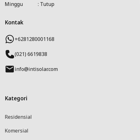
Minggu : Tutup
Kontak
+6281280001168
(021) 6619838
info@intisolar.com
Kategori
Residensial
Komersial