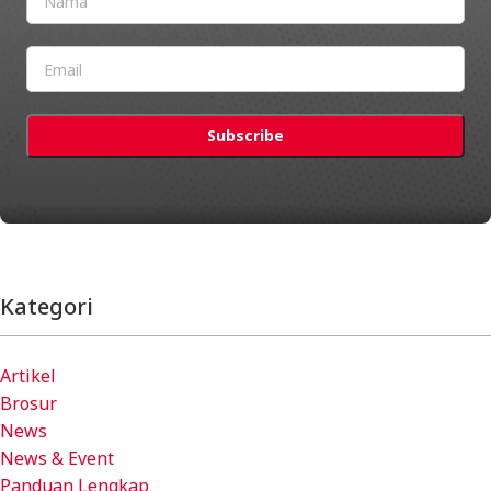
Kategori
Artikel
Brosur
News
News & Event
Panduan Lengkap