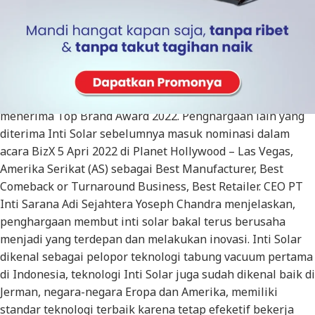
Bisnis.com, JAKARTA – Inti Solar, alat pemanas air tenaga
matahari (solar water heater) di bawah naungan PT Inti
Sarana Adi Sejahtera meraih Superbrands Award dua
tahun berturut-turut yaitu tahun 2021 dan 2022 juga
menerima Top Brand Award 2022. Penghargaan lain yang
diterima Inti Solar sebelumnya masuk nominasi dalam
acara BizX 5 Apri 2022 di Planet Hollywood – Las Vegas,
Amerika Serikat (AS) sebagai Best Manufacturer, Best
Comeback or Turnaround Business, Best Retailer. CEO PT
Inti Sarana Adi Sejahtera Yoseph Chandra menjelaskan,
penghargaan membut inti solar bakal terus berusaha
menjadi yang terdepan dan melakukan inovasi. Inti Solar
dikenal sebagai pelopor teknologi tabung vacuum pertama
di Indonesia, teknologi Inti Solar juga sudah dikenal baik di
Jerman, negara-negara Eropa dan Amerika, memiliki
standar teknologi terbaik karena tetap efeketif bekerja