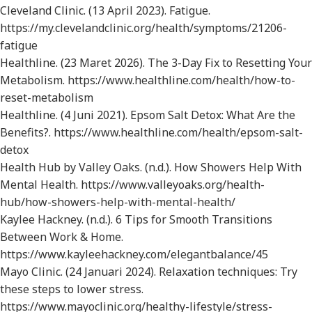
Cleveland Clinic. (13 April 2023).
Fatigue
.
https://my.clevelandclinic.org/health/symptoms/21206-
fatigue
Healthline. (23 Maret 2026).
The 3-Day Fix to Resetting Your
Metabolism.
https://www.healthline.com/health/how-to-
reset-metabolism
Healthline. (4 Juni 2021).
Epsom Salt Detox: What Are the
Benefits?
. https://www.healthline.com/health/epsom-salt-
detox
Health Hub by Valley Oaks. (n.d.).
How Showers Help With
Mental Health.
https://www.valleyoaks.org/health-
hub/how-showers-help-with-mental-health/
Kaylee Hackney. (n.d.).
6 Tips for Smooth Transitions
Between Work & Home.
https://www.kayleehackney.com/elegantbalance/45
Mayo Clinic. (24 Januari 2024).
Relaxation techniques: Try
these steps to lower stress.
https://www.mayoclinic.org/healthy-lifestyle/stress-