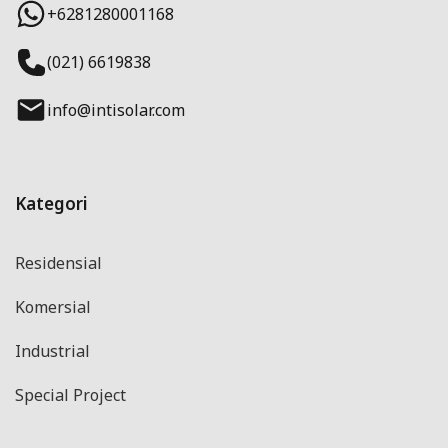
+6281280001168
(021) 6619838
info@intisolar.com
Kategori
Residensial
Komersial
Industrial
Special Project