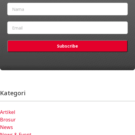
Kategori
Artikel
Brosur
News
News & Event