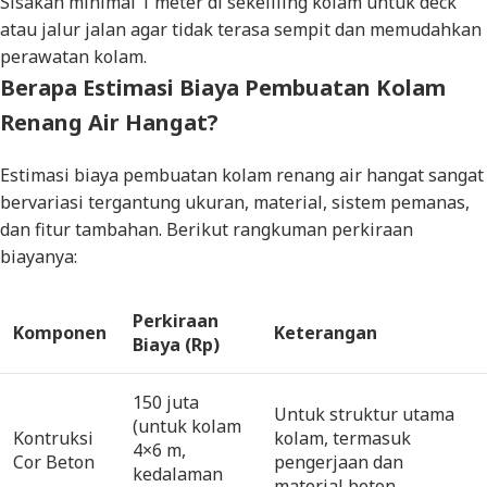
Sisakan minimal 1 meter di sekeliling kolam untuk
deck
atau jalur jalan agar tidak terasa sempit dan memudahkan
perawatan kolam.
Berapa Estimasi Biaya Pembuatan Kolam
Renang Air Hangat?
Estimasi biaya pembuatan kolam renang air hangat sangat
bervariasi tergantung ukuran, material, sistem pemanas,
dan fitur tambahan. Berikut rangkuman perkiraan
biayanya:
Perkiraan
Komponen
Keterangan
Biaya (Rp)
150 juta
Untuk struktur utama
(untuk kolam
Kontruksi
kolam, termasuk
4×6 m,
Cor Beton
pengerjaan dan
kedalaman
material beton.