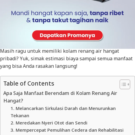
Bayangkan bisa berendam di kolam renang air hangat
setiap hari, tanpa harus bayar mahal ke spa atau
bath
house.
Nyaman bukan? Kini Anda bisa menikmatinya
setiap hari di rumah. Praktis, hemat energi, dan pastinya
bebas khawatir soal tagihan membengkak.
Masih ragu untuk memiliki kolam renang air hangat
pribadi? Yuk, simak estimasi biaya sampai semua manfaat
yang bisa Anda rasakan langsung!
Table of Contents
Apa Saja Manfaat Berendam di Kolam Renang Air
Hangat?
1. Melancarkan Sirkulasi Darah dan Menurunkan
Tekanan
2. Meredakan Nyeri Otot dan Sendi
3. Mempercepat Pemulihan Cedera dan Rehabilitasi