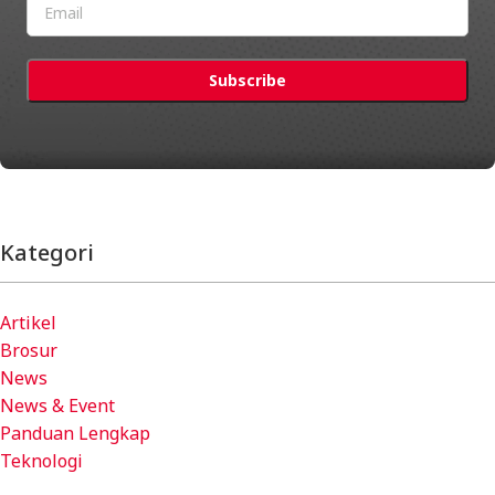
Kategori
Artikel
Brosur
News
News & Event
Panduan Lengkap
Teknologi