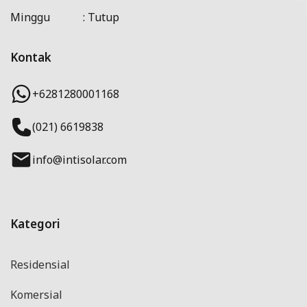
Minggu : Tutup
Kontak
+6281280001168
(021) 6619838
info@intisolar.com
Kategori
Residensial
Komersial