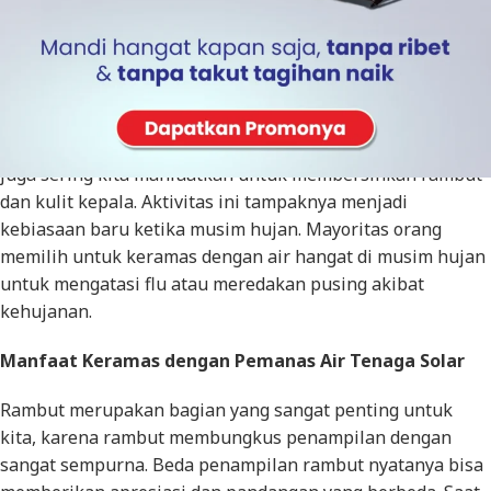
Pemanas air tenaga solar menjadi pilihan banyak orang
karena proses produksi air hangat yang dilakukannya
berasal dari sumber panas alami yaitu matahari. Dengan
demikian, air panas yang dinikmati untuk berendam atau
mandi memiliki kandungan yang positif karena diambil
dari alam. Selain untuk berendam atau mandi, air hangat
juga sering kita manfaatkan untuk membersihkan rambut
dan kulit kepala. Aktivitas ini tampaknya menjadi
kebiasaan baru ketika musim hujan. Mayoritas orang
memilih untuk keramas dengan air hangat di musim hujan
untuk mengatasi flu atau meredakan pusing akibat
kehujanan.
Manfaat Keramas dengan Pemanas Air Tenaga Solar
Rambut merupakan bagian yang sangat penting untuk
kita, karena rambut membungkus penampilan dengan
sangat sempurna. Beda penampilan rambut nyatanya bisa