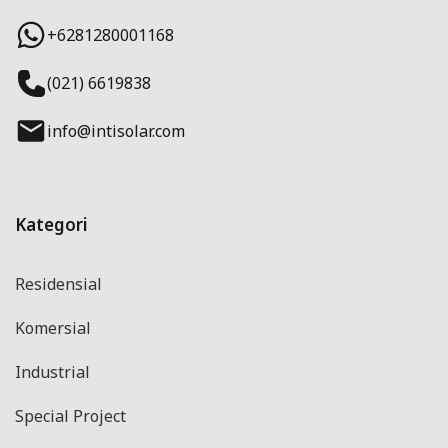
+6281280001168
(021) 6619838
info@intisolar.com
Kategori
Residensial
Komersial
Industrial
Special Project