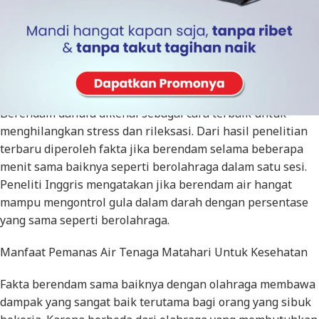
Pemanas air tenaga matahari belakangan ini disebut-
sebut sebagai terapi kesehatan yang sama baiknya dengan
berolahraga. Dengan berendam air hangat kita akan
mendapatkan manfaat yang sama besarnya seperti
berolahraga. Melihat fakta ilmiah tersebut, kini banyak
orang yang memilih untuk berendam daripada olahraga.
Berendam dahulu dikenal sebagai cara terbaik untuk
menghilangkan stress dan rileksasi. Dari hasil penelitian
terbaru diperoleh fakta jika berendam selama beberapa
menit sama baiknya seperti berolahraga dalam satu sesi.
Peneliti Inggris mengatakan jika berendam air hangat
mampu mengontrol gula dalam darah dengan persentase
yang sama seperti berolahraga.
Manfaat Pemanas Air Tenaga Matahari Untuk Kesehatan
Fakta berendam sama baiknya dengan olahraga membawa
dampak yang sangat baik terutama bagi orang yang sibuk