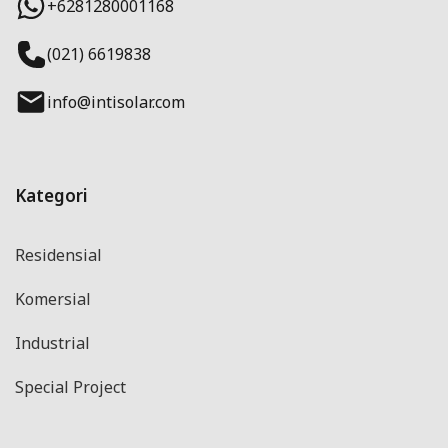
+6281280001168
(021) 6619838
info@intisolar.com
Kategori
Residensial
Komersial
Industrial
Special Project