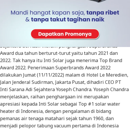
JAKARTA – Inti Solar, alat pemanas air tenaga matahari
(solar water heater) dengan teknologi tabung vacuum
(vacuum tubes solar water heater) dari PT Inti Sarana Adi
Sejahtera berhasil meraih penghargaan Superbrands
Award dua tahun berturut-turut yaitu tahun 2021 dan
2022. Tak hanya itu Inti Solar juga menerima Top Brand
Award 2022. Penerimaan Superbrands Award 2022
dilakukan Jumat (11/11/2022) malam di Hotel Le Meredien,
Jalan Jenderal Sudirman, Jakarta Pusat, dihadiri CEO PT
Inti Sarana Adi Sejahtera Yoseph Chandra. Yoseph Chandra
menjelaskan, raihan penghargaan ini merupakan
apresiasi kepada Inti Solar sebagai Top #1 solar water
heater di Indonesia, dengan pengalaman di bidang
pemanas air tenaga matahari sejak tahun 1960, dan
menjadi pelopor tabung vacuum pertama di Indonesia