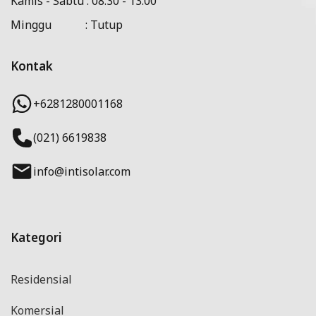
Kamis - Sabtu : 08.30 - 13.00
Minggu : Tutup
Kontak
+6281280001168
(021) 6619838
info@intisolar.com
Kategori
Residensial
Komersial