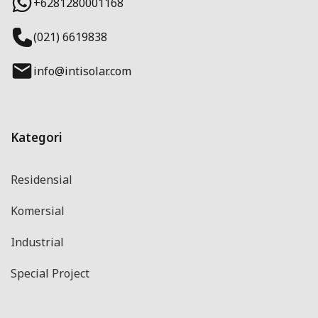
+6281280001168
(021) 6619838
info@intisolar.com
Kategori
Residensial
Komersial
Industrial
Special Project