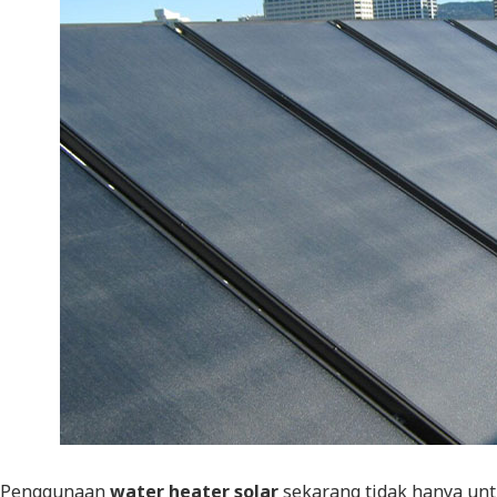
Penggunaan
water heater solar
sekarang tidak hanya un