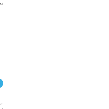
si
er