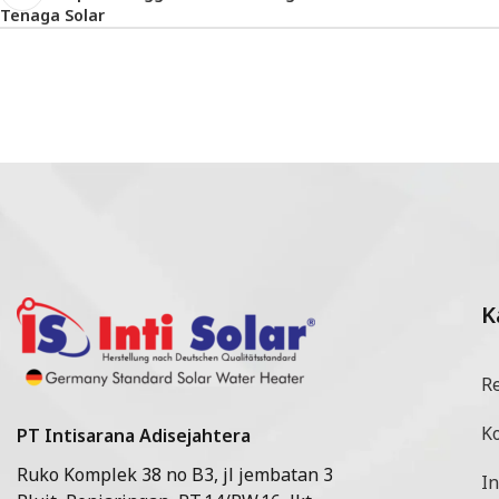
Tenaga Solar
K
R
K
PT Intisarana Adisejahtera
Ruko Komplek 38 no B3, jl jembatan 3
In