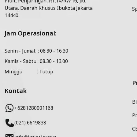
Pluit, Penjaringan, RT.14/RW.16, Jkt
Utara, Daerah Khusus Ibukota Jakarta
Sp
14440
Jam Operasional:
Senin - Jumat : 08.30 - 16.30
Kamis - Sabtu : 08.30 - 13.00
Minggu : Tutup
P
Kontak
Bl
+6281280001168
P
(021) 6619838
CE