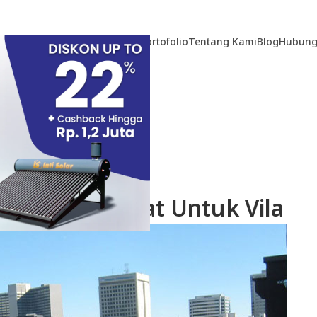
Home
Produk
Teknologi
Portofolio
Tentang Kami
Blog
Hubung
TIKEL
olar Yang Tepat Untuk Vila