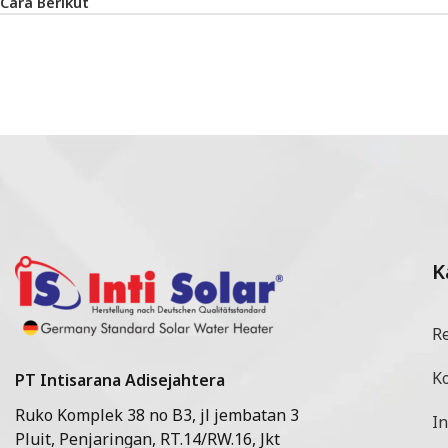
Cara Berikut
K
R
K
PT Intisarana Adisejahtera
Ruko Komplek 38 no B3, jl jembatan 3
In
Pluit, Penjaringan, RT.14/RW.16, Jkt