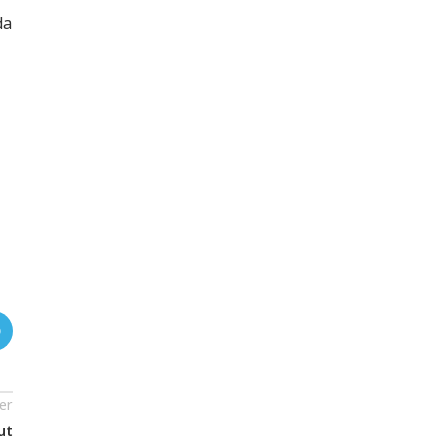
da
er
ut