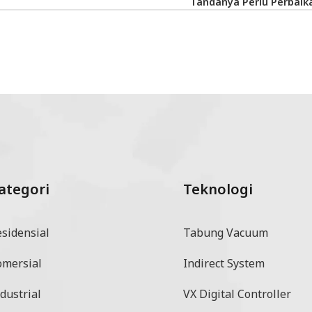
Tandanya Perlu Perbaik
ategori
Teknologi
esidensial
Tabung Vacuum
omersial
Indirect System
dustrial
VX Digital Controller