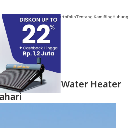
Home
Produk
Teknologi
Portofolio
Tentang Kami
Blog
Hubung
TIKEL
k Pemasangan Water Heater
ahari