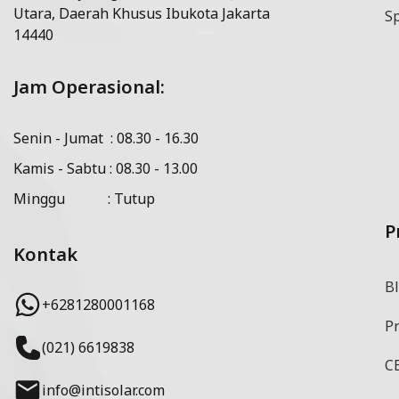
Utara, Daerah Khusus Ibukota Jakarta
Sp
14440
Jam Operasional:
Senin - Jumat : 08.30 - 16.30
Kamis - Sabtu : 08.30 - 13.00
Minggu : Tutup
P
Kontak
Bl
+6281280001168
P
(021) 6619838
CE
info@intisolar.com